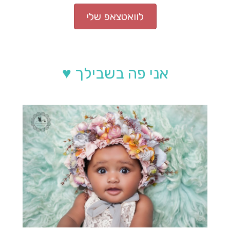
לוואטצאפ שלי
אני פה בשבילך ♥