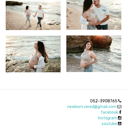
052-3908765
newborn.vered@gmail.com
facebook
Instagram
youtube